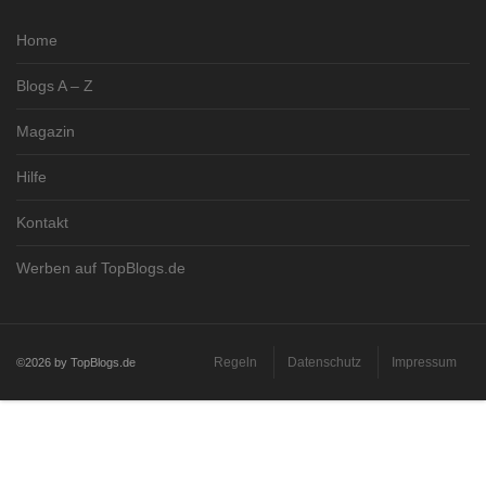
Home
Blogs A – Z
Magazin
Hilfe
Kontakt
Werben auf TopBlogs.de
Regeln
Datenschutz
Impressum
©2026 by TopBlogs.de