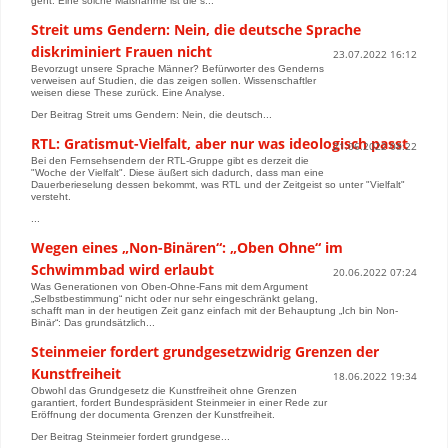
geht. Eine solche Maßnahme ist die s...
Streit ums Gendern: Nein, die deutsche Sprache
diskriminiert Frauen nicht
23.07.2022 16:12
Bevorzugt unsere Sprache Männer? Befürworter des Genderns
verweisen auf Studien, die das zeigen sollen. Wissenschaftler
weisen diese These zurück. Eine Analyse.
Der Beitrag Streit ums Gendern: Nein, die deutsch...
RTL: Gratismut-Vielfalt, aber nur was ideologisch passt
21.06.2022 08:22
Bei den Fernsehsendern der RTL-Gruppe gibt es derzeit die
"Woche der Vielfalt". Diese äußert sich dadurch, dass man eine
Dauerberieselung dessen bekommt, was RTL und der Zeitgeist so unter "Vielfalt"
versteht.
...
Wegen eines „Non-Binären“: „Oben Ohne“ im
Schwimmbad wird erlaubt
20.06.2022 07:24
Was Generationen von Oben-Ohne-Fans mit dem Argument
„Selbstbestimmung“ nicht oder nur sehr eingeschränkt gelang,
schafft man in der heutigen Zeit ganz einfach mit der Behauptung „Ich bin Non-
Binär“: Das grundsätzlich...
Steinmeier fordert grundgesetzwidrig Grenzen der
Kunstfreiheit
18.06.2022 19:34
Obwohl das Grundgesetz die Kunstfreiheit ohne Grenzen
garantiert, fordert Bundespräsident Steinmeier in einer Rede zur
Eröffnung der documenta Grenzen der Kunstfreiheit.
Der Beitrag Steinmeier fordert grundgese...