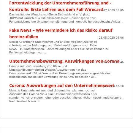
Fortentwicklung der Unternehmensführung und -
kontrolle: Erste Lehren aus dem Fall Wirecard
20.07.2020 08:05
Das Institut der Wirtschaftsprüfer in Deutschland e. V. (kurz:
„IDW“) hat kürzlich aus aktuellem Anlass ein Positionspapier zur
Fortentwicklung der Unternehmensführung und -kontrolle herausgebracht. Anlass...
Fake News – Wie vermindere ich das Risiko darauf
hereinzufallen
26.05.2020 09:06
Selbst für kritische Unternehmer und andere Mediennutzer ist es
schwierig, echte Meldungen von Falschmeldungen – sog. Fake
News – zu unterscheiden. Falschmeldungen oder Fake News können zu
Fehlentscheidungen von...
Unternehmensbewertung: Auswirkungen von Corona
13.04.2020 09:46
Corona und die Bewertung von Klein- und
Mittelstandsunternehmen Welche Auswirkungen hat das
Coronavirus auf KMUs? Was sollten Bewertungsanalysten angesichts des
Börseneinbruchs bei der Bewertung eines KMU beachten? Di...
Corona: Auswirkungen auf den Unternehmenswert
11.04.2020 14:18
Manche Unternehmerinnen und Unternehmer planten noch vor
Ausbruch des Corona-Virus eine Unternehmenstransaktion oder
standen vor einer steuer-, ehe- oder gesellschaftsrechtlichen Auseinandersetzung.
Nach Ausbruch von ...