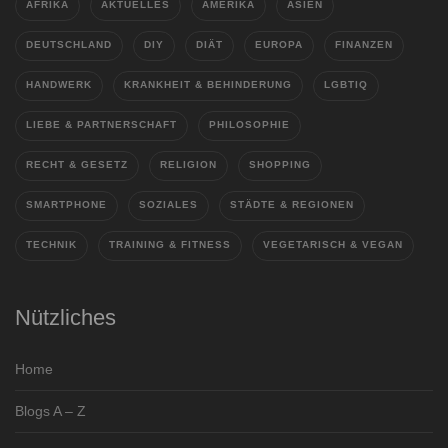
AFRIKA
AKTUELLES
AMERIKA
ASIEN
DEUTSCHLAND
DIY
DIÄT
EUROPA
FINANZEN
HANDWERK
KRANKHEIT & BEHINDERUNG
LGBTIQ
LIEBE & PARTNERSCHAFT
PHILOSOPHIE
RECHT & GESETZ
RELIGION
SHOPPING
SMARTPHONE
SOZIALES
STÄDTE & REGIONEN
TECHNIK
TRAINING & FITNESS
VEGETARISCH & VEGAN
Nützliches
Home
Blogs A – Z