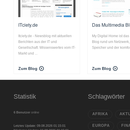
ITciety.de
Das Multimedia B
Itciety.de - Newsblog mit aktuellen
My Digital Home ist das
Berichten aus der IT und
Blog rund um Netzwerk,
Gesellschaft. Wissenswertes vom IT-
Speicher und der komfor
Markt und ...
Zum Blog
Zum Blog
Statistik
Schlagwörter
6 Benutzer
online
AFRIKA
AKT
EUROPA
FIN
Letztes Update: 09.08.2026 01:15:01