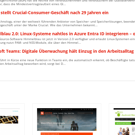
gerichtshof (BGH) hat die Rechte von Verbraucherinnen und Verbrauchern bei Glasfaserverträg
ar, dass die Mindestvertragslaufzeit eines Gl...
stellt Crucial-Consumer-Geschäft nach 29 Jahren ein
chnology, einer der weltweit führenden Anbieter von Speicher- und Speicherlösungen, beende
geschäft unter der Marke Crucial. Wie das Unternehmen bekannt...
lau 2.0: Linux-Systeme nahtlos in Azure Entra ID integrieren –
ource-Software Himmelblau ist jetzt in Version 2.0 verfügbar und erlaubt Linux-Systemen ei
sung nutzt PAM- und NSS-Module, die über den Himmel...
ft Teams: Digitale Überwachung hält Einzug in den Arbeitsalltag
führt in Kürze eine neue Funktion in Teams ein, die automatisch erkennt, ob Beschäftigte tats
en Arbeitsalltag beworben wird, sorgt bei D...