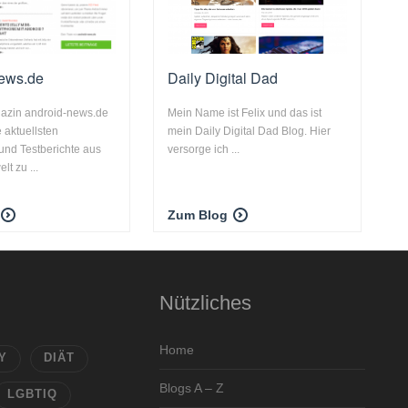
news.de
Daily Digital Dad
azin android-news.de
Mein Name ist Felix und das ist
e aktuellsten
mein Daily Digital Dad Blog. Hier
und Testberichte aus
versorge ich ...
lt zu ...
Zum Blog
Nützliches
Home
Y
DIÄT
Blogs A – Z
LGBTIQ