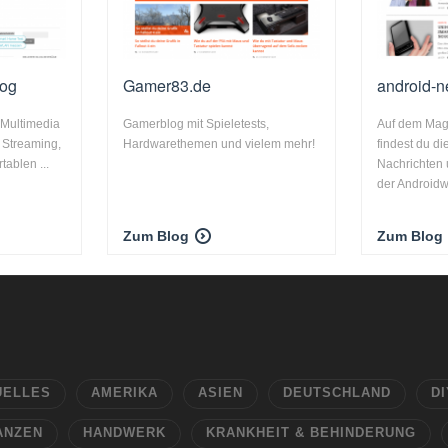
log
Gamer83.de
android-
 Multimedia
Gamerblog mit Spieletests,
Auf dem Mag
 Streaming,
Hardwarethemen und vielem mehr!
findest du di
tablen ...
Nachrichten 
der Androidwe
Zum Blog
Zum Blog
UELLES
AMERIKA
ASIEN
DEUTSCHLAND
DI
ANZEN
HANDWERK
KRANKHEIT & BEHINDERUNG