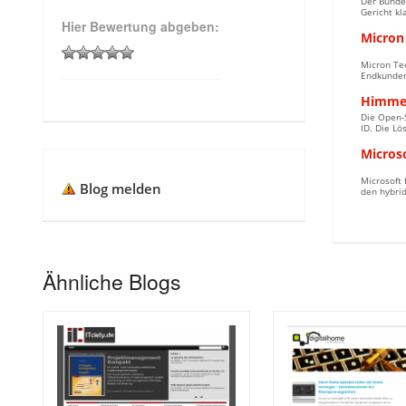
Der Bundes
Gericht kl
Hier Bewertung abgeben:
Micron 
Micron Te
Endkunden
Himmelb
Die Open-S
ID. Die Lö
Microso
Microsoft 
Blog melden
den hybrid
Ähnliche Blogs