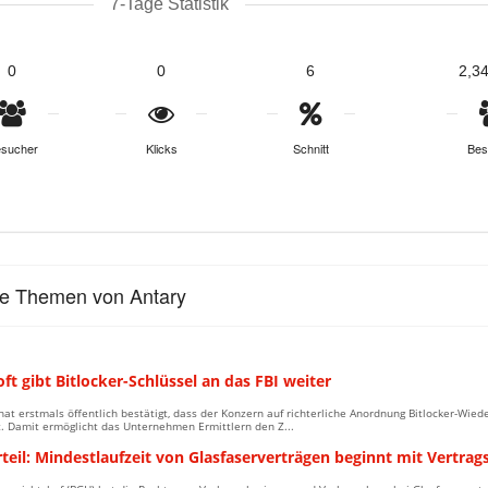
7-Tage Statistik
0
0
6
2,3
sucher
Klicks
Schnitt
Bes
le Themen von Antary
ft gibt Bitlocker-Schlüssel an das FBI weiter
hat erstmals öffentlich bestätigt, dass der Konzern auf richterliche Anordnung Bitlocker-Wie
. Damit ermöglicht das Unternehmen Ermittlern den Z...
eil: Mindestlaufzeit von Glasfaserverträgen beginnt mit Vertrag