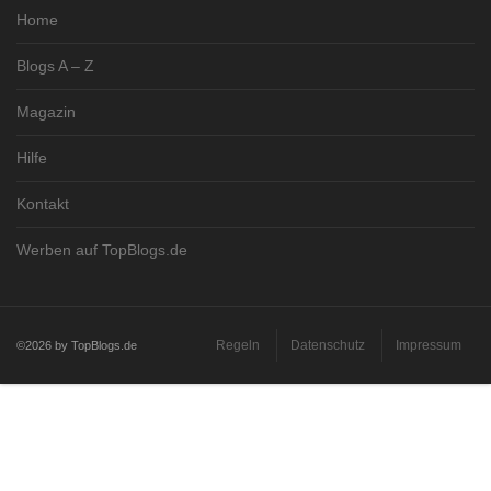
Home
Blogs A – Z
Magazin
Hilfe
Kontakt
Werben auf TopBlogs.de
Regeln
Datenschutz
Impressum
©2026 by TopBlogs.de