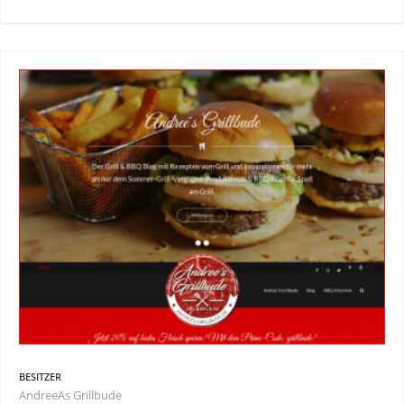
BESITZER
AndreeAs Grillbude