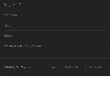
Blogs A – Z
Magazin
Hilfe
Kontakt
Werben auf TopBlogs.de
Regeln
Datenschutz
Impressum
©2026 by TopBlogs.de