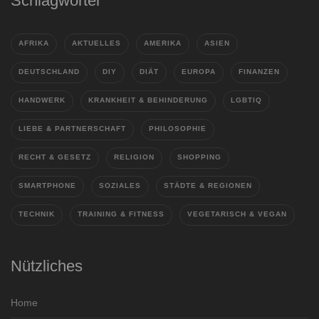
Schlagwörter
AFRIKA
AKTUELLES
AMERIKA
ASIEN
DEUTSCHLAND
DIY
DIÄT
EUROPA
FINANZEN
HANDWERK
KRANKHEIT & BEHINDERUNG
LGBTIQ
LIEBE & PARTNERSCHAFT
PHILOSOPHIE
RECHT & GESETZ
RELIGION
SHOPPING
SMARTPHONE
SOZIALES
STÄDTE & REGIONEN
TECHNIK
TRAINING & FITNESS
VEGETARISCH & VEGAN
Nützliches
Home