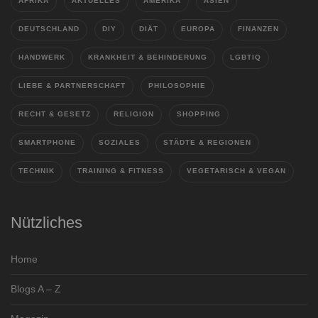
AFRIKA
AKTUELLES
AMERIKA
ASIEN
DEUTSCHLAND
DIY
DIÄT
EUROPA
FINANZEN
HANDWERK
KRANKHEIT & BEHINDERUNG
LGBTIQ
LIEBE & PARTNERSCHAFT
PHILOSOPHIE
RECHT & GESETZ
RELIGION
SHOPPING
SMARTPHONE
SOZIALES
STÄDTE & REGIONEN
TECHNIK
TRAINING & FITNESS
VEGETARISCH & VEGAN
Nützliches
Home
Blogs A – Z