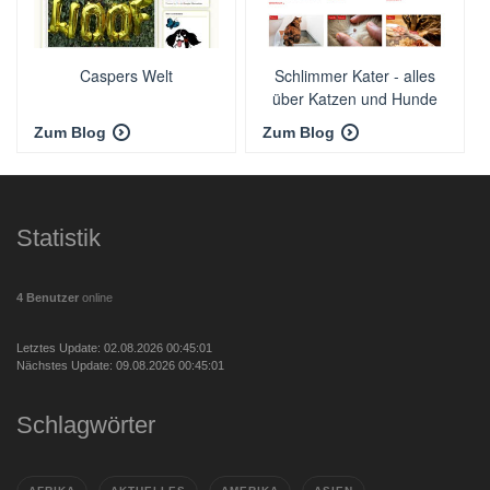
Caspers Welt
Schlimmer Kater - alles
über Katzen und Hunde
Zum Blog
Zum Blog
Statistik
4 Benutzer
online
Letztes Update: 02.08.2026 00:45:01
Nächstes Update: 09.08.2026 00:45:01
Schlagwörter