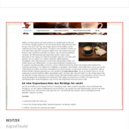
BESITZER
KapselTeufel