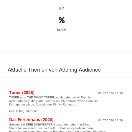
92
Schnitt
Aktuelle Themen von Adoring Audience
Tuner (2025)
05.07.2026 17:30
TUNER oder THE PIANO TUNER, so der „deutsche“ Titel, ist
nicht unbedingt die Sorte Film, für die ich normalerweise extra ins
Kino gehen würde. Aber da der Film im Rahmen…
Der Beitrag Tuner (2...
Das Ferienhaus (2026)
01.07.2026 17:30
Seitdem ich DREI SCHWESTERN gesehen habe, hat Simon
Stone bei mir einen Stein im Brett. Sobald es irgendeine neue
Inszenierung oder einen neuen Film gibt, werde ich hellhörig. Wobei es…