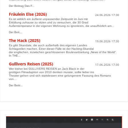
Der Beitrag Das F...
Fräulein Else (2026)
24.06.2026 17:30
Es ist wirklich ein äußerst unpassender Zeitpunkt im Juni mit
Erkältung zuhause zu sitzen und zu versuchen, die 30 Grad
Außentemperatur in der eigenen Wohnung zu ignorieren, die unaufhörlich am…
Der Beit...
The Hack (2025)
19.06.2026 17:30
Es gibt Skandale, die auch außerhalb des eigenen Landes
Schlagzeilen machen. Einer dieser Fälle ist der Hacking-Skandal
der englischen, inzwischen geschlossenen Boulevardzeitung „News of the World“.
In THE...
Gullivers Reisen (2025)
17.06.2026 17:30
Wer bisher bei GULLIVERS REISEN an Jack Black in der
grottigen Filmadaption von 2010 denken musste, sollte lieber ins
Theater gehen und sich stattdessen eine gelungenere Fassung des Romans
von…
Der Beitr...