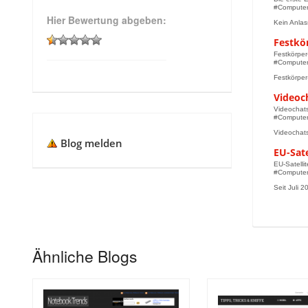
#Computer,
Hier Bewertung abgeben:
Kein Anlass
Festkör
Festkörper
#Computer,
Festkörper
Videoch
Videochats
#Computer,
Videochat
Blog melden
EU-Sat
EU-Satelli
#Computer,
Seit Juli 20
Ähnliche Blogs