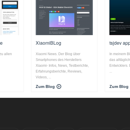
fe
XiaomiBLog
tsjdev ap
zu allen
Xiaomi News. Der Blog über
In meinem Bl
Smartphones des Herstellers
das alltägli
Xiaomi- Infos, News, Testberichte,
Entwicklers.
Erfahrungsberichte, Reviews,
...
Videos, ...
Zum Blog
Zum Blog