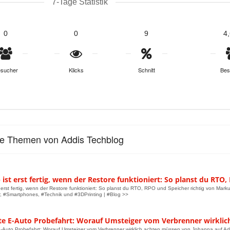
7-Tage Statistik
0
0
9
4
sucher
Klicks
Schnitt
Bes
le Themen von Addis Techblog
ist erst fertig, wenn der Restore funktioniert: So planst du RTO,
 erst fertig, wenn der Restore funktioniert: So planst du RTO, RPO und Speicher richtig von Mark
 #Smartphones, #Technik und #3DPrinting | #Blog >>
ste E-Auto Probefahrt: Worauf Umsteiger vom Verbrenner wirkli
E-Auto Probefahrt: Worauf Umsteiger vom Verbrenner wirklich achten müssen von Johanna auf Ad