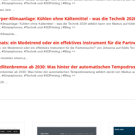
 #Smartphones, #Technik und #3DPrinting | #Blog >>
er, kein ...
per-Klimaanlage: Kühlen ohne Kältemittel – was die Technik 202
-Klimaanlage: Kühlen ohne Kältemittel – was die Technik 2026 wirklich kann von Markus auf Addi
 #Smartphones, #Technik und #3DPrinting | #Blog >>
-Klimaanla...
ats: ein Modetrend oder ein effektives Instrument für die Part
: ein Modetrend oder ein effektives Instrument für die Partnersuche? von Johanna auf Addis Tec
 #Smartphones, #Technik und #3DPrinting | #Blog >>
s kommen einem p...
ellitenbremse ab 2030: Was hinter der automatischen Tempodross
tenbremse ab 2030: Was hinter der automatischen Tempodrosselung wirklich steckt von Markus au
 #Smartphones, #Technik und #3DPrinting | #Blog >>
26 ...