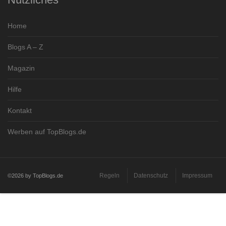
Home
Blogs A – Z
Magazin
Hilfe
Kontakt
Werben auf TopBlogs.de
Regeln
Datenschutz
Impressum
©2026 by TopBlogs.de