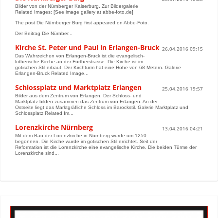
Bilder von der Nürnberger Kaiserburg. Zur Bildergalerie
Related Images: [See image gallery at abbe-foto.de]
The post Die Nürnberger Burg first appeared on Abbe-Foto.
Der Beitrag Die Nürnber...
Kirche St. Peter und Paul in Erlangen-Bruck
26.04.2016 09:15
Das Wahrzeichen von Erlangen-Bruck ist die evangelisch-
lutherische Kirche an der Fürtherstrasse. Die Kirche ist im
gotischen Stil erbaut. Der Kirchturm hat eine Höhe von 68 Metern. Galerie
Erlangen-Bruck Related Image...
Schlossplatz und Marktplatz Erlangen
25.04.2016 19:57
Bilder aus dem Zentrum von Erlangen. Der Schloss- und
Marktplatz bilden zusammen das Zentrum von Erlangen. An der
Ostseite liegt das Marktgräfliche Schloss im Barockstil. Galerie Marktplatz und
Schlossplatz Related Im...
Lorenzkirche Nürnberg
13.04.2016 04:21
Mit dem Bau der Lorenzkirche in Nürnberg wurde um 1250
begonnen. Die Kirche wurde im gotischen Stil errichtet. Seit der
Reformation ist die Lorenzkirche eine evangelische Kirche. Die beiden Türme der
Lorenzkirche sind...