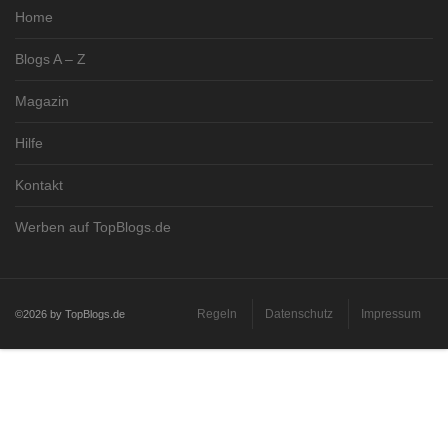
Home
Blogs A – Z
Magazin
Hilfe
Kontakt
Werben auf TopBlogs.de
Regeln
Datenschutz
Impressum
©2026 by TopBlogs.de