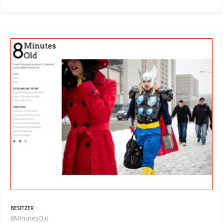
BESITZER
8MinutesOld