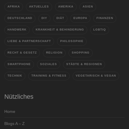
AFRIKA
AKTUELLES
AMERIKA
ASIEN
DEUTSCHLAND
DIY
DIÄT
EUROPA
FINANZEN
HANDWERK
KRANKHEIT & BEHINDERUNG
LGBTIQ
LIEBE & PARTNERSCHAFT
PHILOSOPHIE
RECHT & GESETZ
RELIGION
SHOPPING
SMARTPHONE
SOZIALES
STÄDTE & REGIONEN
TECHNIK
TRAINING & FITNESS
VEGETARISCH & VEGAN
Nützliches
Home
Blogs A – Z