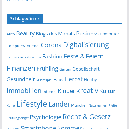
Schlagwörter
Beauty
Business
Blogs des Monats
Computer
Auto
Digitalisierung
Corona
Computer/Internet
Feste & Feiern
Fashion
Fahrpraxis
Fahrschule
Finanzen
Frühling
Gesellschaft
Garten
Herbst
Gesundheit
Hobby
Haus
Glücksspiel
kreativ
Immobilien
Kinder
Kultur
Internet
Lifestyle
Länder
München
Kunst
Naturgarten
Pfeife
Recht & Gesetz
Psychologie
Prüfungsangst
Smartphone
Sommer
Reisen