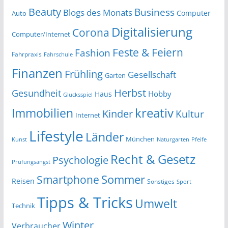
Beauty
Business
Blogs des Monats
Computer
Auto
Digitalisierung
Corona
Computer/Internet
Feste & Feiern
Fashion
Fahrpraxis
Fahrschule
Finanzen
Frühling
Gesellschaft
Garten
Herbst
Gesundheit
Hobby
Haus
Glücksspiel
kreativ
Immobilien
Kinder
Kultur
Internet
Lifestyle
Länder
München
Kunst
Naturgarten
Pfeife
Recht & Gesetz
Psychologie
Prüfungsangst
Smartphone
Sommer
Reisen
Sonstiges
Sport
Tipps & Tricks
Umwelt
Technik
Winter
Verbraucher