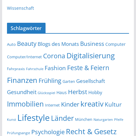
Wissenschaft
Schlagwörter
Beauty
Business
Blogs des Monats
Computer
Auto
Digitalisierung
Corona
Computer/Internet
Feste & Feiern
Fashion
Fahrpraxis
Fahrschule
Finanzen
Frühling
Gesellschaft
Garten
Herbst
Gesundheit
Hobby
Haus
Glücksspiel
kreativ
Immobilien
Kinder
Kultur
Internet
Lifestyle
Länder
München
Kunst
Naturgarten
Pfeife
Recht & Gesetz
Psychologie
Prüfungsangst