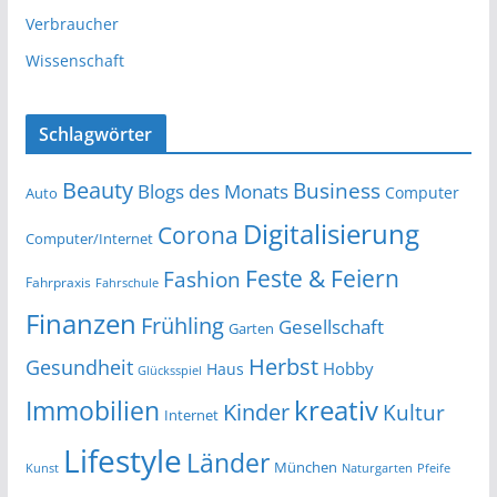
Verbraucher
Wissenschaft
Schlagwörter
Beauty
Business
Blogs des Monats
Computer
Auto
Digitalisierung
Corona
Computer/Internet
Feste & Feiern
Fashion
Fahrpraxis
Fahrschule
Finanzen
Frühling
Gesellschaft
Garten
Herbst
Gesundheit
Hobby
Haus
Glücksspiel
kreativ
Immobilien
Kinder
Kultur
Internet
Lifestyle
Länder
München
Kunst
Naturgarten
Pfeife