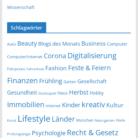
Wissenschaft
Schlagwörter
Beauty
Business
Blogs des Monats
Computer
Auto
Digitalisierung
Corona
Computer/Internet
Feste & Feiern
Fashion
Fahrpraxis
Fahrschule
Finanzen
Frühling
Gesellschaft
Garten
Herbst
Gesundheit
Hobby
Haus
Glücksspiel
kreativ
Immobilien
Kinder
Kultur
Internet
Lifestyle
Länder
München
Kunst
Naturgarten
Pfeife
Recht & Gesetz
Psychologie
Prüfungsangst