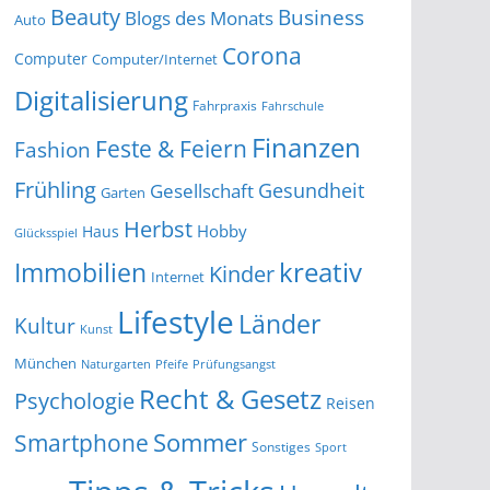
Beauty
Business
Blogs des Monats
Auto
Corona
Computer
Computer/Internet
Digitalisierung
Fahrpraxis
Fahrschule
Finanzen
Feste & Feiern
Fashion
Frühling
Gesundheit
Gesellschaft
Garten
Herbst
Hobby
Haus
Glücksspiel
kreativ
Immobilien
Kinder
Internet
Lifestyle
Länder
Kultur
Kunst
München
Naturgarten
Pfeife
Prüfungsangst
Recht & Gesetz
Psychologie
Reisen
Smartphone
Sommer
Sonstiges
Sport