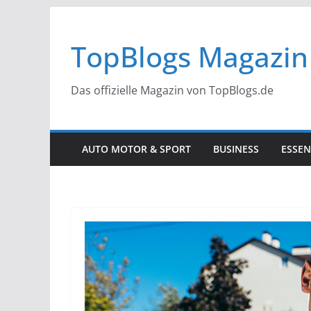
Zum
Inhalt
TopBlogs Magazin
springen
Das offizielle Magazin von TopBlogs.de
AUTO MOTOR & SPORT
BUSINESS
ESSEN