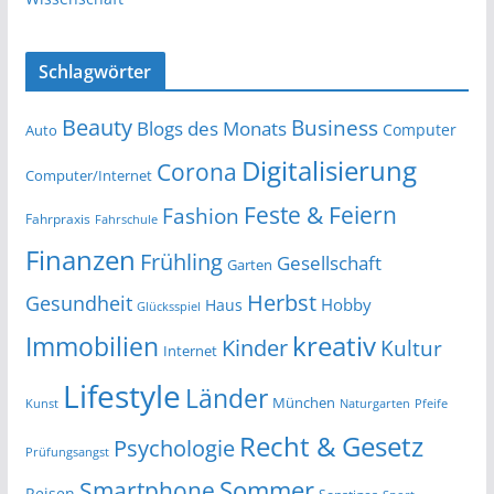
Schlagwörter
Beauty
Business
Blogs des Monats
Computer
Auto
Digitalisierung
Corona
Computer/Internet
Feste & Feiern
Fashion
Fahrpraxis
Fahrschule
Finanzen
Frühling
Gesellschaft
Garten
Herbst
Gesundheit
Hobby
Haus
Glücksspiel
kreativ
Immobilien
Kinder
Kultur
Internet
Lifestyle
Länder
München
Kunst
Naturgarten
Pfeife
Recht & Gesetz
Psychologie
Prüfungsangst
Smartphone
Sommer
Reisen