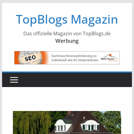
Zum
TopBlogs Magazin
Inhalt
springen
Das offizielle Magazin von TopBlogs.de
Werbung