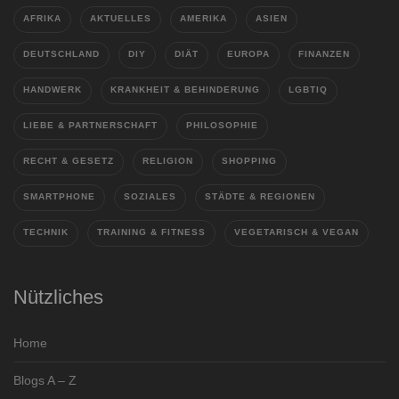
AFRIKA
AKTUELLES
AMERIKA
ASIEN
DEUTSCHLAND
DIY
DIÄT
EUROPA
FINANZEN
HANDWERK
KRANKHEIT & BEHINDERUNG
LGBTIQ
LIEBE & PARTNERSCHAFT
PHILOSOPHIE
RECHT & GESETZ
RELIGION
SHOPPING
SMARTPHONE
SOZIALES
STÄDTE & REGIONEN
TECHNIK
TRAINING & FITNESS
VEGETARISCH & VEGAN
Nützliches
Home
Blogs A – Z