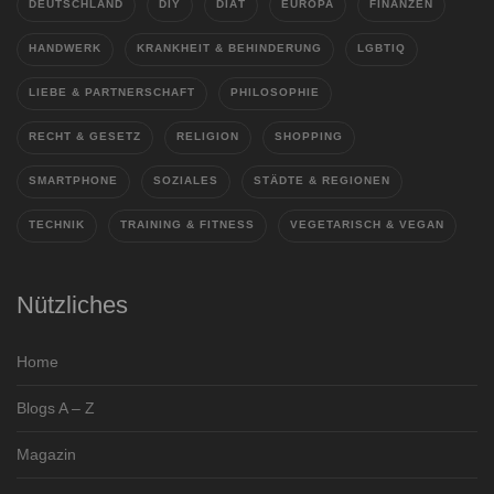
DEUTSCHLAND
DIY
DIÄT
EUROPA
FINANZEN
HANDWERK
KRANKHEIT & BEHINDERUNG
LGBTIQ
LIEBE & PARTNERSCHAFT
PHILOSOPHIE
RECHT & GESETZ
RELIGION
SHOPPING
SMARTPHONE
SOZIALES
STÄDTE & REGIONEN
TECHNIK
TRAINING & FITNESS
VEGETARISCH & VEGAN
Nützliches
Home
Blogs A – Z
Magazin